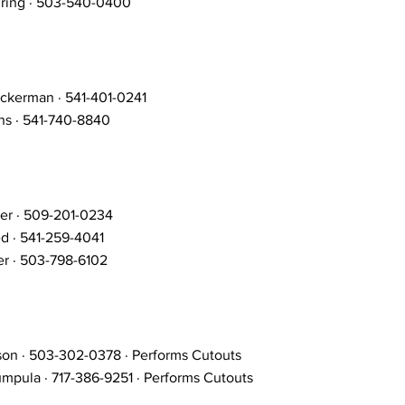
ring · 503-540-0400
ckerman · 541-401-0241
ns · 541-740-8840
er · 509-201-0234
d · 541-259-4041
er · 503-798-6102
son · 503-302-0378 · Performs Cutouts
mpula · 717-386-9251 · Performs Cutouts