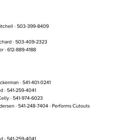
tchell · 503-399-8409
chard · 503-409-2323
er · 612-889-4188
ckerman · 541-401-0241
d · 541-259-4041
elly · 541-974-6023
ersen · 541-248-7404 · Performs Cutouts
d · 541-259-4041