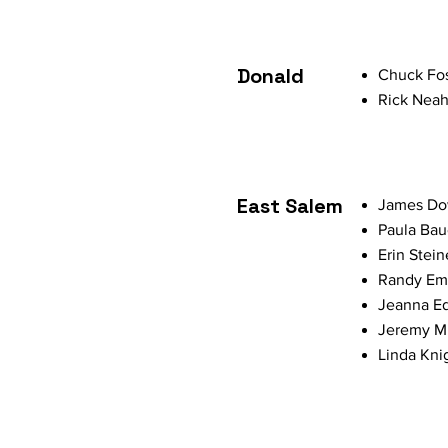
Donald
Chuck Fos
Rick Neah
East Salem
James Do
Paula Bau
Erin Stein
Randy Em
Jeanna E
Jeremy Mi
Linda Kni