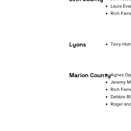
Laura Eva
Rich Farri
Lyons
Terry Hol
Marion County
Agnes Op
Jeremy Mi
Rich Farri
Debbie Bl
Roger and