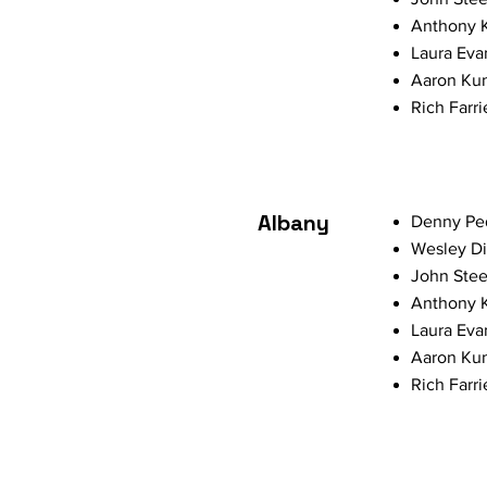
Anthony K
Laura Eva
Aaron Kun
Rich Farri
Albany
Denny Ped
Wesley Di
John Stee
Anthony K
Laura Eva
Aaron Kun
Rich Farri