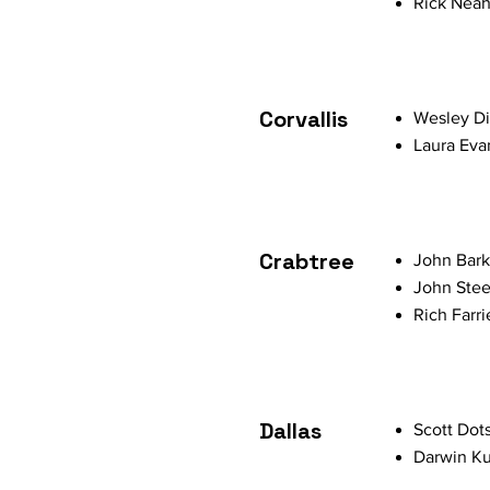
Rick Neah
Corvallis
Wesley Di
Laura Eva
Crabtree
John Bark
John Stee
Rich Farri
Dallas
Scott Dot
Darwin Ku