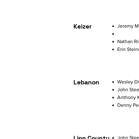
Keizer
Jeremy Mi
Nathan Ri
Erin Stein
Lebanon
Wesley Di
John Stee
Anthony K
Denny Ped
Linn County
John Stee