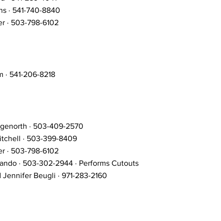
ns · 541-740-8840
er · 503-798-6102
m · 541-206-8218
genorth · 503-409-2570
tchell · 503-399-8409
er · 503-798-6102
ando · 503-302-2944 · Performs Cutouts
 Jennifer Beugli · 971-283-2160