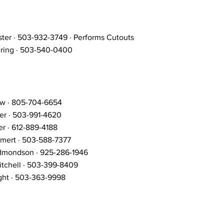
ter · 503-932-3749 · Performs Cutouts
ring · 503-540-0400
w · 805-704-6654
er · 503-991-4620
er · 612-889-4188
mert · 503-588-7377
dmondson · 925-286-1946
tchell · 503-399-8409
ght · 503-363-9998