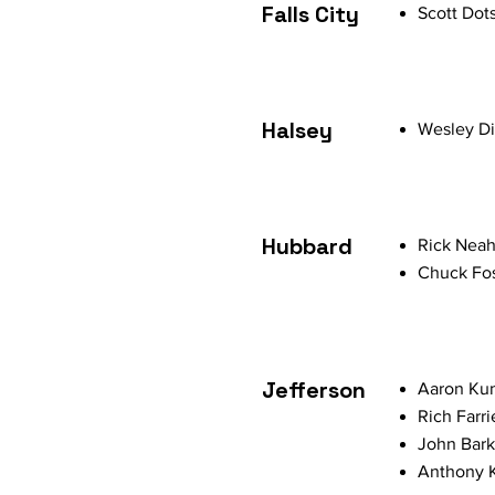
Falls City
Scott Dot
Halsey
Wesley Di
Hubbard
Rick Neah
Chuck Fos
Jefferson
Aaron Kun
Rich Farri
John Bark
Anthony K