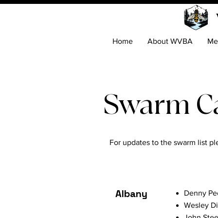
Home
About WVBA
Me
Swarm Cal
For updates to the swarm list pl
Albany
Denny Ped
Wesley Di
John Stee