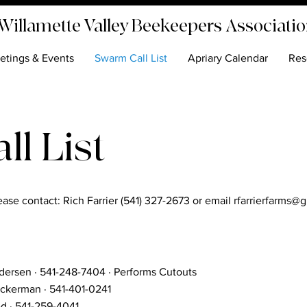
Willamette Valley Beekeepers Associati
etings & Events
Swarm Call List
Apriary Calendar
Res
l List
ease contact: Rich Farrier (541) 327-2673 or email
rfarrierfarms@
ersen · 541-248-7404 · Performs Cutouts
ckerman · 541-401-0241
d · 541-259-4041